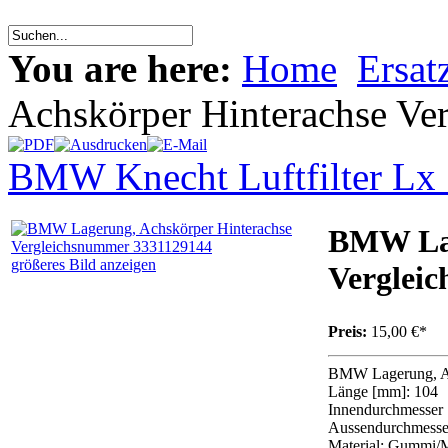
You are here:
Home
Ersatz
Achskörper Hinterachse V
BMW Knecht Luftfilter Lx
BMW Lag
größeres Bild anzeigen
Verglei
Preis:
15,00 €*
BMW Lagerung, Ac
Länge [mm]: 104
Innendurchmesser
Aussendurchmesse
Material: Gummi/M