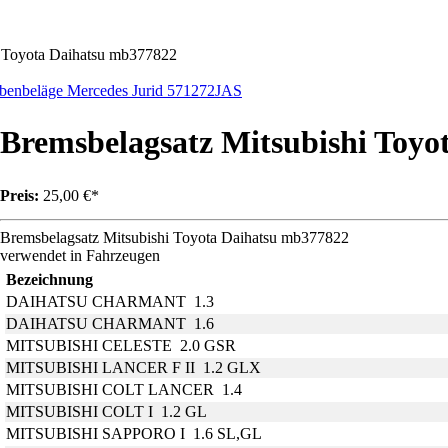
i Toyota Daihatsu mb377822
benbeläge Mercedes Jurid 571272JAS
Bremsbelagsatz Mitsubishi Toy
Preis:
25,00 €*
Bremsbelagsatz Mitsubishi Toyota Daihatsu mb377822
verwendet in Fahrzeugen
Bezeichnung
DAIHATSU CHARMANT 1.3
DAIHATSU CHARMANT 1.6
MITSUBISHI CELESTE 2.0 GSR
MITSUBISHI LANCER F II 1.2 GLX
MITSUBISHI COLT LANCER 1.4
MITSUBISHI COLT I 1.2 GL
MITSUBISHI SAPPORO I 1.6 SL,GL