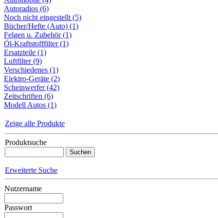
Autoradios (6)
Noch nicht eingestellt (5)
Bücher/Hefte (Auto) (1)
Felgen u. Zubehör (1)
Öl-Kraftstofffilter (1)
Ersatzteile (1)
Luftfilter (9)
Verschiedenes (1)
Elektro-Geräte (2)
Scheinwerfer (42)
Zeitschriften (6)
Modell Autos (1)
Zeige alle Produkte
Produktsuche
Erweiterte Suche
Nutzername
Passwort