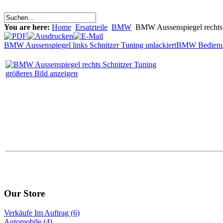
You are here:
Home
Ersatzteile
BMW
BMW Aussenspiegel rechts 
BMW Aussenspiegel links Schnitzer Tuning unlackiert
BMW Bedienun
größeres Bild anzeigen
Our Store
Verkäufe Im Auftrag (6)
Automobile (4)