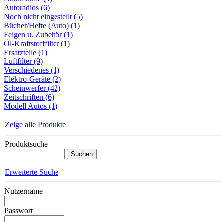
Autoradios (6)
Noch nicht eingestellt (5)
Bücher/Hefte (Auto) (1)
Felgen u. Zubehör (1)
Öl-Kraftstofffilter (1)
Ersatzteile (1)
Luftfilter (9)
Verschiedenes (1)
Elektro-Geräte (2)
Scheinwerfer (42)
Zeitschriften (6)
Modell Autos (1)
Zeige alle Produkte
Produktsuche
Erweiterte Suche
Nutzername
Passwort