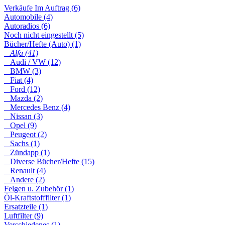
Verkäufe Im Auftrag (6)
Automobile (4)
Autoradios (6)
Noch nicht eingestellt (5)
Bücher/Hefte (Auto) (1)
Alfa (41)
Audi / VW (12)
BMW (3)
Fiat (4)
Ford (12)
Mazda (2)
Mercedes Benz (4)
Nissan (3)
Opel (9)
Peugeot (2)
Sachs (1)
Zündapp (1)
Diverse Bücher/Hefte (15)
Renault (4)
Andere (2)
Felgen u. Zubehör (1)
Öl-Kraftstofffilter (1)
Ersatzteile (1)
Luftfilter (9)
Verschiedenes (1)